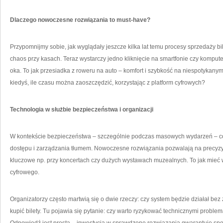
Dlaczego nowoczesne rozwiązania to must-have?
Przypomnijmy sobie, jak wyglądały jeszcze kilka lat temu procesy sprzedaży bil
chaos przy kasach. Teraz wystarczy jedno kliknięcie na smartfonie czy komputer
oka. To jak przesiadka z roweru na auto – komfort i szybkość na niespotykany
kiedyś, ile czasu można zaoszczędzić, korzystając z platform cyfrowych?
Technologia w służbie bezpieczeństwa i organizacji
W kontekście bezpieczeństwa – szczególnie podczas masowych wydarzeń – cor
dostępu i zarządzania tłumem. Nowoczesne rozwiązania pozwalają na precyzyj
kluczowe np. przy koncertach czy dużych wystawach muzealnych. To jak mieć 
cyfrowego.
Organizatorzy często martwią się o dwie rzeczy: czy system będzie działał bez
kupić bilety. Tu pojawia się pytanie: czy warto ryzykować technicznymi probl