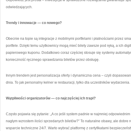
Odpowiedź jest prosta – inwestycja w sprawdzone rozwiązania gwarantuje spo
odwiedzających.
Trendy i innowacje — co nowego?
Obecnie na topie są integracje z mobilnymi portfelami i płatnościami przez sma
portfele. Dzięki temu użytkownicy mogą mieć bilety zawsze pod ręką, a ich digi
papierowego kuponu. Dodatkowo coraz częściej stosuje się systemy automaty
konieczność ręcznego sprawdzania biletów przez obsługę.
Innym trendem jest personalizacja oferty i dynamiczna cena – czyli dopasowan
dnia. To jak personalny kelner w restauracji, tylko dla uczestników wydarzenia.
Wątpliwości organizatorów — co najczęściej ich trapi?
Często pojawia się pytanie: „A co jeśli system padnie w najmniej odpowiednim
nagłym wzrostem ilości sprzedanych biletów?” To naturalne obawy, ale dobre
wsparcie techniczne 24/7. Warto wybrać platformę z certyfikatami bezpieczeń