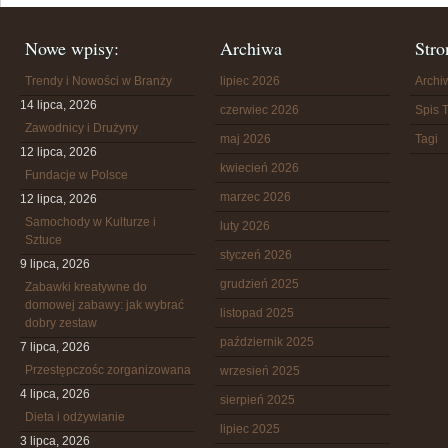
Nowe wpisy:
Archiwa
Stro
Trendy i Nowości w Branży
lipiec 2026
Arch
14 lipca, 2026
czerwiec 2026
Spis T
Zawodnicy i Drużyny
maj 2026
Tagi
12 lipca, 2026
kwiecień 2026
Fundacje w Polsce
marzec 2026
12 lipca, 2026
Samochody w Kulturze i
luty 2026
Sztuce
styczeń 2026
9 lipca, 2026
grudzień 2025
Zabawki kreatywne do
domowej zabawy: jak wybrać
listopad 2025
dobry zestaw
październik 2025
7 lipca, 2026
Przestępczośc zorganizowana
wrzesień 2025
4 lipca, 2026
sierpień 2025
Dieta i odżywianie
lipiec 2025
3 lipca, 2026