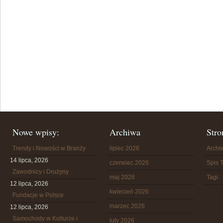
Nowe wpisy:
Archiwa
Stro
Trendy i Nowości w Branży
lipiec 2026
Arch
14 lipca, 2026
czerwiec 2026
Spis T
Zawodnicy i Drużyny
maj 2026
Tagi
12 lipca, 2026
kwiecień 2026
Fundacje w Polsce
marzec 2026
12 lipca, 2026
Samochody w Kulturze i
luty 2026