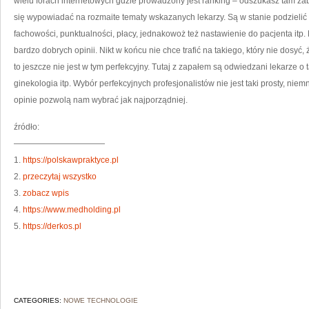
wielu forach internetowych gdzie prowadzony jest ranking – odszukasz tam zab
się wypowiadać na rozmaite tematy wskazanych lekarzy. Są w stanie podzielić 
fachowości, punktualności, płacy, jednakowoż też nastawienie do pacjenta itp.
bardzo dobrych opinii. Nikt w końcu nie chce trafić na takiego, który nie dosyć
to jeszcze nie jest w tym perfekcyjny. Tutaj z zapałem są odwiedzani lekarze o t
ginekologia itp. Wybór perfekcyjnych profesjonalistów nie jest taki prosty, ni
opinie pozwolą nam wybrać jak najporządniej.
źródło:
———————————
1.
https://polskawpraktyce.pl
2.
przeczytaj wszystko
3.
zobacz wpis
4.
https://www.medholding.pl
5.
https://derkos.pl
CATEGORIES:
NOWE TECHNOLOGIE