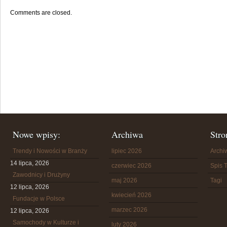
Comments are closed.
Nowe wpisy:
Archiwa
Stro
Trendy i Nowości w Branży
lipiec 2026
Arch
14 lipca, 2026
czerwiec 2026
Spis T
Zawodnicy i Drużyny
maj 2026
Tagi
12 lipca, 2026
kwiecień 2026
Fundacje w Polsce
marzec 2026
12 lipca, 2026
Samochody w Kulturze i
luty 2026