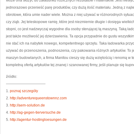
Może ona służyć do załadunku rozlicznych rezultatów i materiałów. Jest niesł
jednorazowo przenieść parę produktów, czy dużą ilość materiału. Jedną z najle
obrotowe, która umie nader wiele. Można z niej używać w różnorodnych sytuacj
czy ziąb. Jej teleskopowe ramię, które jest niezmiernie długie i dosięga wielki
stopni, co jest nadzwyczaj wygodne dla osoby sterującej tą maszyną. Taką ład
jest także możliwość jej dzierżawienia. Ta opcja przypadnie do gustu wszystkim
nie stać ich na nabytek nowego, kompetentnego sprzętu. Taka ładowarka przyd
używać do przenoszenia, podnoszenia, czy pakowania różnych artykułów. To 
maszyn budowlanych, a firma Manitou cieszy się dużą wziętością i renomą w te
kompletną ofertą artykułów tej znanej i szanowanej firmy, jeśli planuje się ku
źródło:
———————————
1.
poznaj szczegóły
2.
http://adventurequeenstownnz.com
3.
http://aem-solution.de
4.
http://ag-gegen-tierversuche.de
5.
http://agentur-hostingloesungen.de