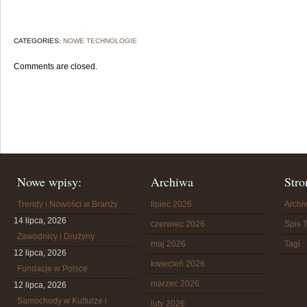
CATEGORIES:
NOWE TECHNOLOGIE
Comments are closed.
Nowe wpisy:
Archiwa
Stro
Trendy i Nowości w Branży
lipiec 2026
Arch
14 lipca, 2026
czerwiec 2026
Spis T
Zawodnicy i Drużyny
maj 2026
Tagi
12 lipca, 2026
kwiecień 2026
Fundacje w Polsce
marzec 2026
12 lipca, 2026
Samochody w Kulturze i
luty 2026