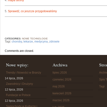
4.
mapa strony
5.
Sprawdź, co jeszcze przygotowaliśmy
CATEGORIES:
NOWE TECHNOLOGIE
Tagi:
choroby
,
lekarze
,
medycyna
,
zdrowie
Comments are closed.
Nowe wpisy:
Archiwa
Stro
Trendy i Nowości w Branży
lipiec 2026
Arch
14 lipca, 2026
czerwiec 2026
Spis T
Zawodnicy i Drużyny
maj 2026
Tagi
12 lipca, 2026
kwiecień 2026
Fundacje w Polsce
marzec 2026
12 lipca, 2026
Samochody w Kulturze i