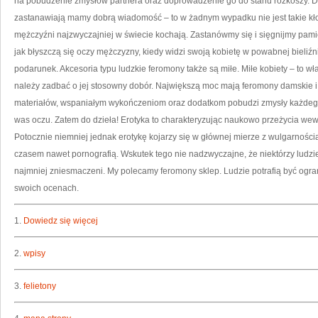
na pobudzenie zmysłów partnera oraz doprowadzenie go do stanu rozkoszy. Dla
zastanawiają mamy dobrą wiadomość – to w żadnym wypadku nie jest takie kłopot
mężczyźni najzwyczajniej w świecie kochają. Zastanówmy się i sięgnijmy pami
jak błyszczą się oczy mężczyzny, kiedy widzi swoją kobietę w powabnej bieliź
podarunek. Akcesoria typu ludzkie feromony także są miłe. Miłe kobiety – to wła
należy zadbać o jej stosowny dobór. Największą moc mają feromony damskie i 
materiałów, wspaniałym wykończeniom oraz dodatkom pobudzi zmysły każdeg
was oczu. Zatem do dzieła! Erotyka to charakteryzując naukowo przeżycia wewn
Potocznie niemniej jednak erotykę kojarzy się w głównej mierze z wulgarnośc
czasem nawet pornografią. Wskutek tego nie nadzwyczajne, że niektórzy ludzie
najmniej zniesmaczeni. My polecamy feromony sklep. Ludzie potrafią być ogra
swoich ocenach.
1.
Dowiedz się więcej
2.
wpisy
3.
felietony