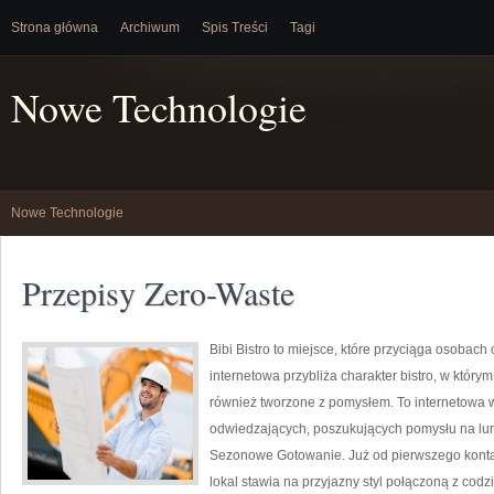
Strona główna
Archiwum
Spis Treści
Tagi
Nowe Technologie
Nowe Technologie
Przepisy Zero-Waste
Bibi Bistro to miejsce, które przyciąga osobac
internetowa przybliża charakter bistro, w którym
również tworzone z pomysłem. To internetowa 
odwiedzających, poszukujących pomysłu na lu
Sezonowe Gotowanie. Już od pierwszego konta
lokal stawia na przyjazny styl połączoną z cod