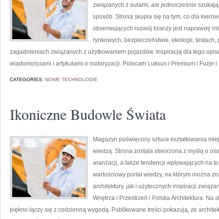
związanych z autami, ale jednocześnie szukają
sposób. Strona skupia się na tym, co dla kiero
obserwujących rozwój branży jest naprawdę int
rynkowych, bezpieczeństwie, ekologii, testach
zagadnieniach związanych z użytkowaniem pojazdów. Inspiracją dla tego opisu j
wiadomościami i artykułami o motoryzacji. Polecam Luksus i Premium i Fuzje i P
CATEGORIES:
NOWE TECHNOLOGIE
Ikoniczne Budowle Świata
Magazyn poświęcony sztuce kształtowania miejsc
wiedzą. Strona została stworzona z myślą o oso
aranżacji, a także tendencji wpływających na to
wartościowy portal wiedzy, na którym można zn
architektury, jak i użytecznych inspiracji zwi
Wnętrza i Przestrzeń i Polska Architektura. Na s
piękno łączy się z codzienną wygodą. Publikowane treści pokazują, że architekt