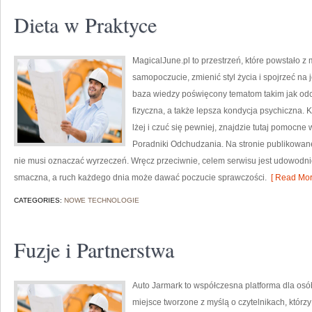
Dieta w Praktyce
MagicalJune.pl to przestrzeń, które powstało z
samopoczucie, zmienić styl życia i spojrzeć na
baza wiedzy poświęcony tematom takim jak od
fizyczna, a także lepsza kondycja psychiczna. Każ
lżej i czuć się pewniej, znajdzie tutaj pomocne
Poradniki Odchudzania. Na stronie publikowane
nie musi oznaczać wyrzeczeń. Wręcz przeciwnie, celem serwisu jest udowodni
smaczna, a ruch każdego dnia może dawać poczucie sprawczości.
[ Read Mor
CATEGORIES:
NOWE TECHNOLOGIE
Fuzje i Partnerstwa
Auto Jarmark to współczesna platforma dla osób
miejsce tworzone z myślą o czytelnikach, któr