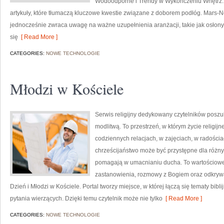
Wodoodporne i Trendy w Wykończeniu Wnętrz.
artykuły, które tłumaczą kluczowe kwestie związane z doborem podłóg. Mars-N
jednocześnie zwraca uwagę na ważne uzupełnienia aranżacji, takie jak osłony
się
[ Read More ]
CATEGORIES:
NOWE TECHNOLOGIE
Młodzi w Kościele
Serwis religijny dedykowany czytelników poszu
modlitwą. To przestrzeń, w którym życie religijne
codziennych relacjach, w zajęciach, w radościac
chrześcijaństwo może być przystępne dla różny
pomagają w umacnianiu ducha. To wartościowe ź
zastanowienia, rozmowy z Bogiem oraz odkrywa
Dzień i Młodzi w Kościele. Portal tworzy miejsce, w której łączą się tematy bibl
pytania wierzących. Dzięki temu czytelnik może nie tylko
[ Read More ]
CATEGORIES:
NOWE TECHNOLOGIE