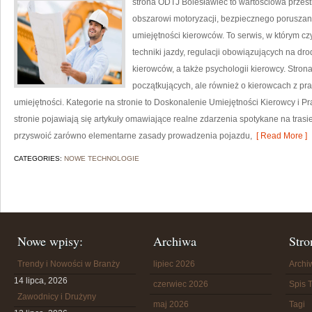
strona ODTJ Bolesławiec to wartościowa przest
obszarowi motoryzacji, bezpiecznego poruszan
umiejętności kierowców. To serwis, w którym cz
techniki jazdy, regulacji obowiązujących na dr
kierowców, a także psychologii kierowcy. Stron
początkujących, ale również o kierowcach z pra
umiejętności. Kategorie na stronie to Doskonalenie Umiejętności Kierowcy i 
stronie pojawiają się artykuły omawiające realne zdarzenia spotykane na trasie
przyswoić zarówno elementarne zasady prowadzenia pojazdu,
[ Read More ]
CATEGORIES:
NOWE TECHNOLOGIE
Nowe wpisy:
Archiwa
Stro
Trendy i Nowości w Branży
lipiec 2026
Arch
14 lipca, 2026
czerwiec 2026
Spis T
Zawodnicy i Drużyny
maj 2026
Tagi