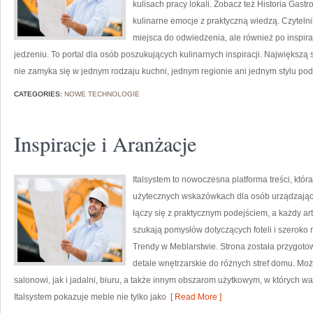
kulisach pracy lokali. Zobacz też Historia Gastr
kulinarne emocje z praktyczną wiedzą. Czytelnik
miejsca do odwiedzenia, ale również po inspirac
jedzeniu. To portal dla osób poszukujących kulinarnych inspiracji. Największą 
nie zamyka się w jednym rodzaju kuchni, jednym regionie ani jednym stylu po
CATEGORIES:
NOWE TECHNOLOGIE
Inspiracje i Aranżacje
Italsystem to nowoczesna platforma treści, któr
użytecznych wskazówkach dla osób urządzającyc
łączy się z praktycznym podejściem, a każdy art
szukają pomysłów dotyczących foteli i szeroko 
Trendy w Meblarstwie. Strona została przygotow
detale wnętrzarskie do różnych stref domu. Mo
salonowi, jak i jadalni, biuru, a także innym obszarom użytkowym, w których w
Italsystem pokazuje meble nie tylko jako
[ Read More ]