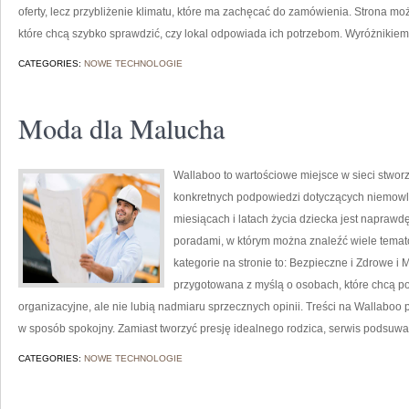
oferty, lecz przybliżenie klimatu, które ma zachęcać do zamówienia. Strona mo
które chcą szybko sprawdzić, czy lokal odpowiada ich potrzebom. Wyróżnikiem t
CATEGORIES:
NOWE TECHNOLOGIE
Moda dla Malucha
Wallaboo to wartościowe miejsce w sieci stwor
konkretnych podpowiedzi dotyczących niemowląt
miesiącach i latach życia dziecka jest naprawd
poradami, w którym można znaleźć wiele tema
kategorie na stronie to: Bezpieczne i Zdrowe i
przygotowana z myślą o osobach, które chcą 
organizacyjne, ale nie lubią nadmiaru sprzecznych opinii. Treści na Wallaboo
w sposób spokojny. Zamiast tworzyć presję idealnego rodzica, serwis podsuwa
CATEGORIES:
NOWE TECHNOLOGIE