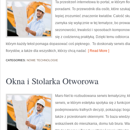
Ta przestrzeń internetowa to portal, w którym fl
poradami. To przewodnik dla osób, które szuka
lepiej zrozumieć znaczenie kwiatów. Całość sku
zamyka się wyłącznie w tej tematyce, bo prowad
sezonowości, trwałości i sposobach komponowani
się z codzienną praktyką. Dzięki temu odbiorca
którym każdy tekst pomaga dopasować coś pięknego. To doskonały serwis dla 
florystów, a także dla wszystkich, którzy chcą nadać
[ Read More ]
CATEGORIES:
NOWE TECHNOLOGIE
Okna i Stolarka Otworowa
Mars-Net to rozbudowana serwis tematyczny, któ
serwis, w którym estetyka spotyka się z funkcj
podejmowaniu trafnych decyzji, pokazując bog
także z przesłonami okiennymi. To baza wiedzy
wskazówek do mieszkania, domu lub biura. War