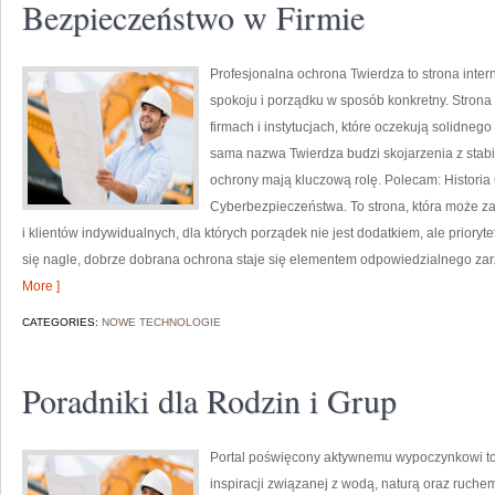
Bezpieczeństwo w Firmie
Profesjonalna ochrona Twierdza to strona inter
spokoju i porządku w sposób konkretny. Strona
firmach i instytucjach, które oczekują solidneg
sama nazwa Twierdza budzi skojarzenia z stabil
ochrony mają kluczową rolę. Polecam: Historia
Cyberbezpieczeństwa. To strona, która może z
i klientów indywidualnych, dla których porządek nie jest dodatkiem, ale priory
się nagle, dobrze dobrana ochrona staje się elementem odpowiedzialnego za
More ]
CATEGORIES:
NOWE TECHNOLOGIE
Poradniki dla Rodzin i Grup
Portal poświęcony aktywnemu wypoczynkowi to 
inspiracji związanej z wodą, naturą oraz ruche