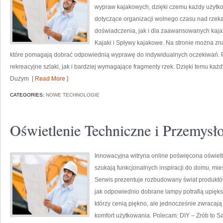
wypraw kajakowych, dzięki czemu każdy użytk
dotyczące organizacji wolnego czasu nad rzek
doświadczenia, jak i dla zaawansowanych kajak
Kajaki i Spływy kajakowe. Na stronie można zn
które pomagają dobrać odpowiednią wyprawę do indywidualnych oczekiwań. P
rekreacyjne szlaki, jak i bardziej wymagające fragmenty rzek. Dzięki temu każ
Dużym
[ Read More ]
CATEGORIES:
NOWE TECHNOLOGIE
Oświetlenie Techniczne i Przemysł
Innowacyjna witryna online poświęcona oświetle
szukają funkcjonalnych inspiracji do domu, mie
Serwis prezentuje rozbudowany świat produktó
jak odpowiednio dobrane lampy potrafią upiększ
którzy cenią piękno, ale jednocześnie zwracaj
komfort użytkowania. Polecam: DIY – Zrób to Sa