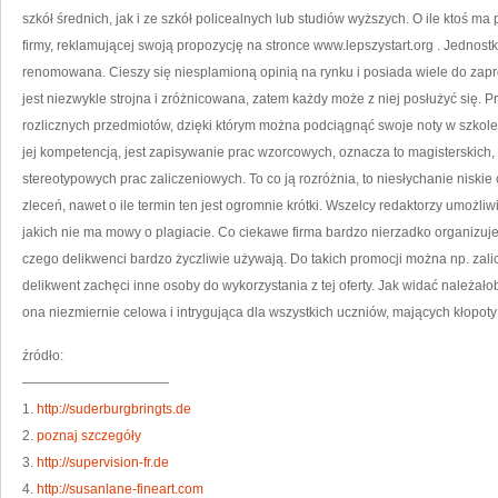
szkół średnich, jak i ze szkół policealnych lub studiów wyższych. O ile ktoś ma 
firmy, reklamującej swoją propozycję na stronce www.lepszystart.org
. Jednostk
renomowana. Cieszy się niesplamioną opinią na rynku i posiada wiele do zap
jest niezwykle strojna i zróżnicowana, zatem każdy może z niej posłużyć się. 
rozlicznych przedmiotów, dzięki którym można podciągnąć swoje noty w szkol
jej kompetencją, jest zapisywanie prac wzorcowych, oznacza to magisterskich, 
stereotypowych prac zaliczeniowych. To co ją rozróżnia, to niesłychanie niski
zleceń, nawet o ile termin ten jest ogromnie krótki. Wszelcy redaktorzy umożli
jakich nie ma mowy o plagiacie. Co ciekawe firma bardzo nierzadko organizuj
czego delikwenci bardzo życzliwie używają. Do takich promocji można np. zali
delikwent zachęci inne osoby do wykorzystania z tej oferty. Jak widać należałoby
ona niezmiernie celowa i intrygująca dla wszystkich uczniów, mających kłopoty
źródło:
———————————
1.
http://suderburgbringts.de
2.
poznaj szczegóły
3.
http://supervision-fr.de
4.
http://susanlane-fineart.com