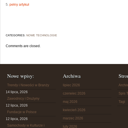
5.
pełny artykuł
CATEGORIES:
NOWE TECHNOLOGIE
Comments are closed.
Nowe wpisy:
Archiwa
Stro
Trendy i Nowości w Branży
lipiec 2026
Arch
14 lipca, 2026
czerwiec 2026
Spis T
Zawodnicy i Drużyny
maj 2026
Tagi
12 lipca, 2026
kwiecień 2026
Fundacje w Polsce
marzec 2026
12 lipca, 2026
Samochody w Kulturze i
luty 2026