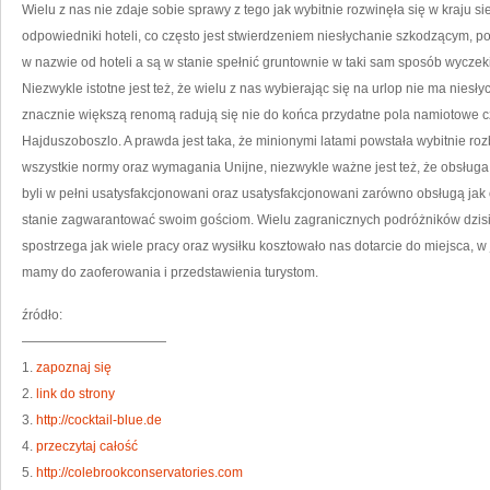
BĄ
Wielu z nas nie zdaje sobie sprawy z tego jak wybitnie rozwinęła się w kraju si
D
LE
odpowiedniki hoteli, co często jest stwierdzeniem niesłychanie szkodzącym, pon
NA
W
w nazwie od hoteli a są w stanie spełnić gruntownie w taki sam sposób wycze
SĄ
TU
Niezwykle istotne jest też, że wielu z nas wybierając się na urlop nie ma nies
znacznie większą renomą radują się nie do końca przydatne pola namiotowe cz
Hajduszoboszlo. A prawda jest taka, że minionymi latami powstała wybitnie ro
wszystkie normy oraz wymagania Unijne, niezwykle ważne jest też, że obsługa
byli w pełni usatysfakcjonowani oraz usatysfakcjonowani zarówno obsługą jak 
stanie zagwarantować swoim gościom. Wielu zagranicznych podróżników dzisia
spostrzega jak wiele pracy oraz wysiłku kosztowało nas dotarcie do miejsca, w
mamy do zaoferowania i przedstawienia turystom.
źródło:
———————————
1.
zapoznaj się
2.
link do strony
3.
http://cocktail-blue.de
4.
przeczytaj całość
5.
http://colebrookconservatories.com