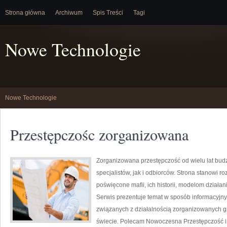
Strona główna
Archiwum
Spis Treści
Tagi
Nowe Technologie
Nowe Technologie
Przestępczośc zorganizowana
Zorganizowana przestępczość od wielu lat bu
specjalistów, jak i odbiorców. Strona stanowi
poświęcone mafii, ich historii, modelom działa
Serwis prezentuje temat w sposób informacyjny,
związanych z działalnością zorganizowanych gr
świecie. Polecam Nowoczesna Przestępczość i 