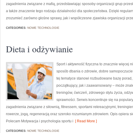
zagadnienia związane z mafią, przedstawiając sposoby organizacji grup przestę
a także znaczenie tego rodzaju działalności dla społeczeństwa. Dzięki regul
zrozumieć zarówno głośne sprawy, jak i współczesne zjawiska organizacji prz
CATEGORIES:
NOWE TECHNOLOGIE
Dieta i odżywianie
Sport i aktywność fizyczna to znacznie więcej niż
sposób dbania o zdrowie, dobre samopoczucie
tej tematyce stanowi rozbudowane bazę porad,
początkujący, jak i zaawansowany – może znal
treningów, ćwiczeń, zdrowego stylu życia, odż
sprawności. Serwis koncentruje się na popular
zagadnienia związane z siłownią, fitnessem, sportami rekreacyjnymi, treningi
rowerze, jogą, regeneracją oraz szeroko rozumianym zdrowiem. Opis opiera si
Polecam Motywacja i psychologia sportu i
[ Read More ]
CATEGORIES:
NOWE TECHNOLOGIE