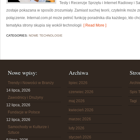
Testy i Recenzje Sprzętu i Internet Radiowy i Sat
zostaje pokazana w sposób zrozumiały. Zamiast suchej teorii, czytelnik może 
połączenie. Internat.com.pl może pełnić funkcję poradnika dla każdego, kto ch
tematyka strony skupia się wokół technologii
[ Read More ]
CATEGORIES:
NOWE TECHNOLOGIE
Nowe wpisy:
Archiwa
Stro
Trendy i Nowości w Branży
lipiec 2026
Arch
14 lipca, 2026
czerwiec 2026
Spis T
Zawodnicy i Drużyny
maj 2026
Tagi
12 lipca, 2026
kwiecień 2026
Fundacje w Polsce
marzec 2026
12 lipca, 2026
Samochody w Kulturze i
luty 2026
Sztuce
styczeń 2026