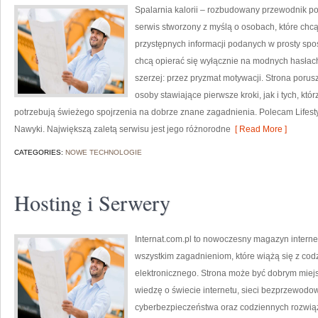
Spalarnia kalorii – rozbudowany przewodnik po 
serwis stworzony z myślą o osobach, które chcą
przystępnych informacji podanych w prosty sposó
chcą opierać się wyłącznie na modnych hasłach,
szerzej: przez pryzmat motywacji. Strona poru
osoby stawiające pierwsze kroki, jak i tych, któ
potrzebują świeżego spojrzenia na dobrze znane zagadnienia. Polecam Lifestyl
Nawyki. Największą zaletą serwisu jest jego różnorodne
[ Read More ]
CATEGORIES:
NOWE TECHNOLOGIE
Hosting i Serwery
Internat.com.pl to nowoczesny magazyn intern
wszystkim zagadnieniom, które wiążą się z cod
elektronicznego. Strona może być dobrym miej
wiedzę o świecie internetu, sieci bezprzewodo
cyberbezpieczeństwa oraz codziennych rozwiąz