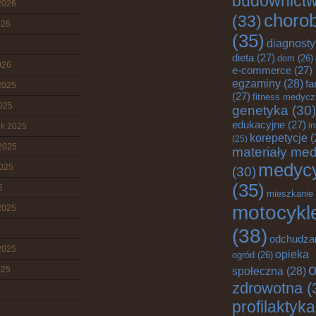
budownict
2026
choro
(33)
026
(35)
diagnost
dieta
(27)
dom
(26)
026
e-commerce
(27)
egzaminy
(28)
fa
2025
(27)
fitness medyc
2025
genetyka
(30)
edukacyjne
(27)
i
ik 2025
korepetycje
(
(25)
2025
materiały me
medyc
2025
(30)
(35)
5
mieszkanie
motocykl
2025
(38)
odchudza
2025
opieka
ogród
(26)
o
025
społeczna
(28)
zdrowotna
(
profilaktyka