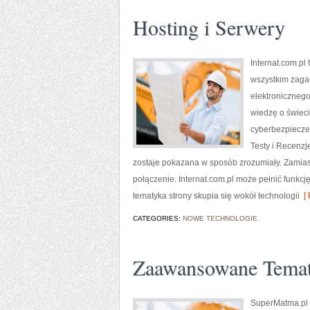
Hosting i Serwery
Internat.com.p
wszystkim zagad
elektroniczneg
wiedzę o świeci
cyberbezpiecze
Testy i Recenzje
zostaje pokazana w sposób zrozumiały. Zamiast
połączenie. Internat.com.pl może pełnić funkcj
tematyka strony skupia się wokół technologii
[ 
CATEGORIES:
NOWE TECHNOLOGIE
Zaawansowane Tema
SuperMatma.pl 