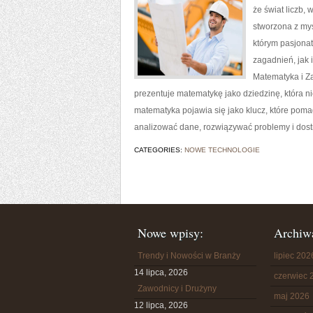
że świat liczb,
stworzona z my
którym pasjona
zagadnień, jak
Matematyka i Z
prezentuje matematykę jako dziedzinę, która n
matematyka pojawia się jako klucz, które pom
analizować dane, rozwiązywać problemy i dost
CATEGORIES:
NOWE TECHNOLOGIE
Nowe wpisy:
Archiw
Trendy i Nowości w Branży
lipiec 202
14 lipca, 2026
czerwiec 
Zawodnicy i Drużyny
maj 2026
12 lipca, 2026