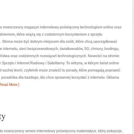
l to nowoczesny magazyn internetowy poświęcony technologiom online oraz
nieniom, które wiążą się z codziennym korzystaniem z sprzętu
o. Strona może być dobrym miejscem dla osób, które chcą uporządkować
e internetu, sieci bezprzewodowych, światłowodów, 5G, chmury, hostingu,
ństwa oraz codziennych rozwiązań technologicznych. Nowości na stronie:
 Sprzętu i Internet Radiowy i Satelitarny. To witryna, w którym świat online
 suchej teorii, czytelnik może znaleźć tu porady, które pomagają poprawić
ę poradnika dla każdego, kto chce sprawniej korzystać z internetu. Główna
Read More ]
ty
to nowoczesny serwis internetowy poświęcony matematyce, który pokazuje,