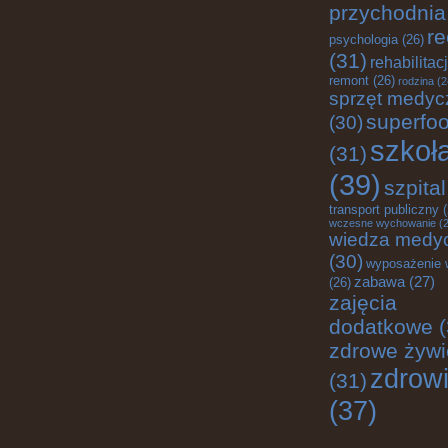
przychodnia
re
psychologia
(26)
(31)
rehabilitac
remont
(26)
rodzina
(2
sprzęt medyc
superfo
(30)
szkoł
(31)
(39)
szpital
transport publiczny
(
wczesne wychowanie
(2
wiedza medy
(30)
wyposażenie 
zabawa
(27)
(26)
zajęcia
dodatkowe
(
zdrowe żywi
zdrow
(31)
(37)