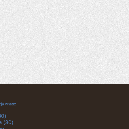
cja wnętrz
30)
a
(30)