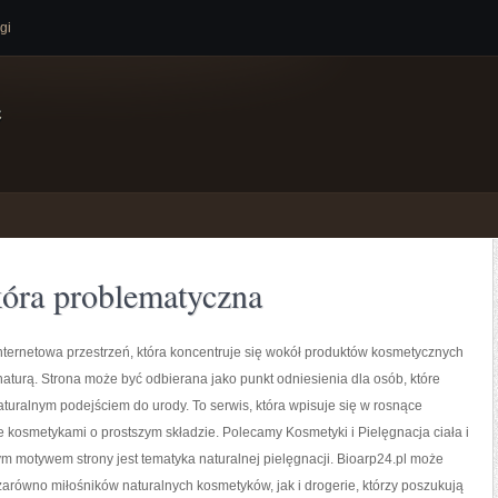
gi
e
óra problematyczna
internetowa przestrzeń, która koncentruje się wokół produktów kosmetycznych
aturą. Strona może być odbierana jako punkt odniesienia dla osób, które
naturalnym podejściem do urody. To serwis, która wpisuje się w rosnące
 kosmetykami o prostszym składzie. Polecamy Kosmetyki i Pielęgnacja ciała i
 motywem strony jest tematyka naturalnej pielęgnacji. Bioarp24.pl może
arówno miłośników naturalnych kosmetyków, jak i drogerie, którzy poszukują