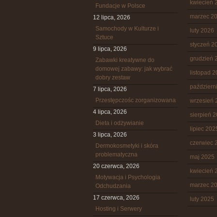
kwiecień 
Fundacje w Polsce
marzec 2
12 lipca, 2026
Samochody w Kulturze i
luty 2026
Sztuce
styczeń 2
9 lipca, 2026
grudzień 
Zabawki kreatywne do
domowej zabawy: jak wybrać
listopad 
dobry zestaw
październ
7 lipca, 2026
Przestępczośc zorganizowana
wrzesień 
4 lipca, 2026
sierpień 
Dieta i odżywianie
lipiec 202
3 lipca, 2026
czerwiec 
Dermokosmetyki i skóra
problematyczna
maj 2025
20 czerwca, 2026
kwiecień 
Motywacja i Psychologia
marzec 2
Odchudzania
17 czerwca, 2026
luty 2025
Hosting i Serwery