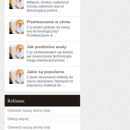
Witajcie, drodzy ⁤czytelnicy!
Dzisiaj zabieram ‌was w⁣
fascynującą podróż ...
Przetwarzanie w chmu
Czy jesteś gotowy na nową​
erę technologiczną?​
Przetwarzanie w⁤ ...
Jak predictive analy
Czy zastanawiałeś się kiedyś,
jak nowoczesne technologie⁣
mogą rewolucjonizować ...
Jakie są popularne
Często stosowane metody do
cięcia styropianu Styropian to
popularny materiał do ...
Reklama:
Odwiedź naszą stronę tutaj
Odkryj więcej
Odwiedź naszą stronę tutaj