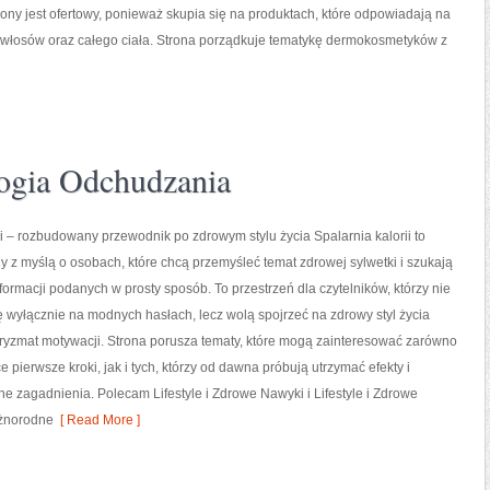
ny jest ofertowy, ponieważ skupia się na produktach, które odpowiadają na
 włosów oraz całego ciała. Strona porządkuje tematykę dermokosmetyków z
ogia Odchudzania
ii – rozbudowany przewodnik po zdrowym stylu życia Spalarnia kalorii to
y z myślą o osobach, które chcą przemyśleć temat zdrowej sylwetki i szukają
formacji podanych w prosty sposób. To przestrzeń dla czytelników, którzy nie
ę wyłącznie na modnych hasłach, lecz wolą spojrzeć na zdrowy styl życia
pryzmat motywacji. Strona porusza tematy, które mogą zainteresować zarówno
 pierwsze kroki, jak i tych, którzy od dawna próbują utrzymać efekty i
e zagadnienia. Polecam Lifestyle i Zdrowe Nawyki i Lifestyle i Zdrowe
óżnorodne
[ Read More ]