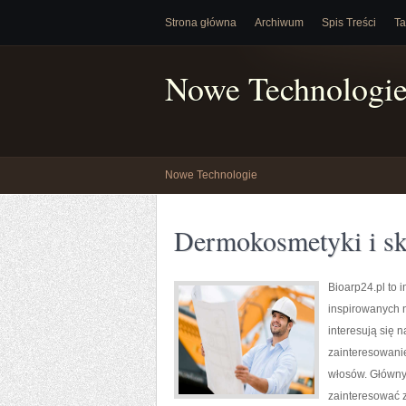
Strona główna
Archiwum
Spis Treści
Ta
Nowe Technologi
Nowe Technologie
Dermokosmetyki i sk
Bioarp24.pl to 
inspirowanych n
interesują się 
zainteresowanie
włosów. Głównym
zainteresować z