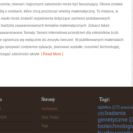
 wzorów, równań i logicznych zależności może być fascynujący. Strona została
ślą o osobach, które chcą poszerzać wiedzę matematyczną. To miejsce, w
t nauki może znaleźć wyjaśnienia dotyczące zarówno podstawowych
 i bardziej zaawansowanych tematów matematycznych. Zobacz także
aawansowane Tematy. Serwis internetowa przestrzeń dla miłośników liczb
ie ogranicza się wyłącznie do zeszytu ćwiczeń. W publikowanych materiałach
aga opisywać codzienne sytuacje, planować wydatki, rozumieć technologię,
rzegać zależności ukryte
[ Read More ]
a
Strony
Tagi:
apteka
(27)
aranża
6
Archiwum
badania
(26)
2026
Spis Treści
genetyczne
(
biotechnologi
Tagi