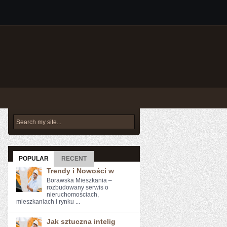
POPULAR
RECENT
Trendy i Nowości w
Borawska Mieszkania –
rozbudowany serwis o
nieruchomościach,
mieszkaniach i rynku ...
Jak sztuczna intelig