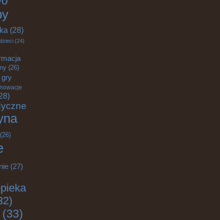
wo
by
yka
(28)
dzieci
(24)
rmacja
zny
(26)
gry
nnowacje
28)
dyczne
yna
(26)
e
nie
(27)
pieka
32)
(33)