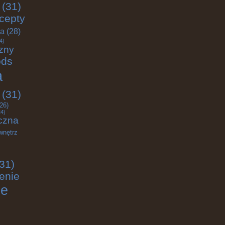
(31)
cepty
ja
(28)
4)
zny
ods
a
(31)
26)
4)
czna
wnętrz
31)
enie
ie